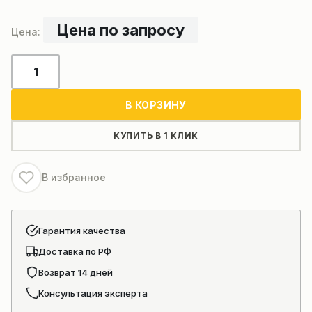
Цена по запросу
Количество
товара
Полуприцеп
В КОРЗИНУ
цистерна
для
КУПИТЬ В 1 КЛИК
гсм
В избранное
Гарантия качества
Доставка по РФ
Возврат 14 дней
Консультация эксперта