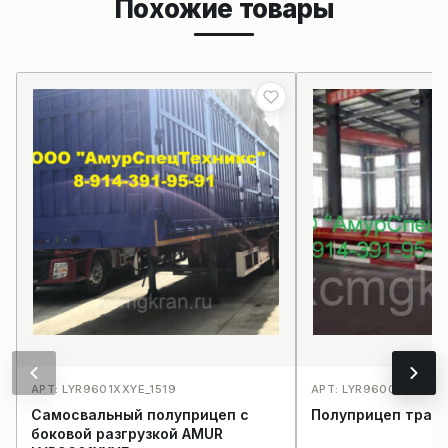
Похожие товары
АРТ: LYR9601XXYE_1519
АРТ: LYR9600TDP_152
Самосвальный полуприцеп с
Полуприцеп трал
боковой разгрузкой AMUR