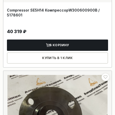
Compressor SE5H14 КомпрессорW300600900B /
5178601
40 319
₽
В КОРЗИНУ
КУПИТЬ В 1 КЛИК