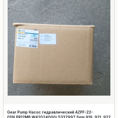
Gear Pump Насос гидравлический AZPF-22-
019LPR12MB W42024000/ 5337997 Sem 919, 921, 922