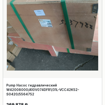
Pump Насос гидравлический
W42008000/A10V074DFR1/31L-VCC42K52-
S0420/5564752
269 878
₽