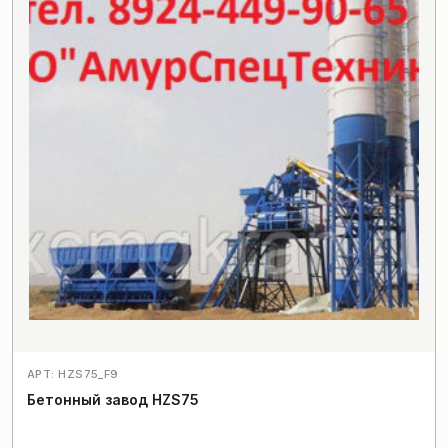
АРТ: HZS75_F9
Бетонный завод HZS75