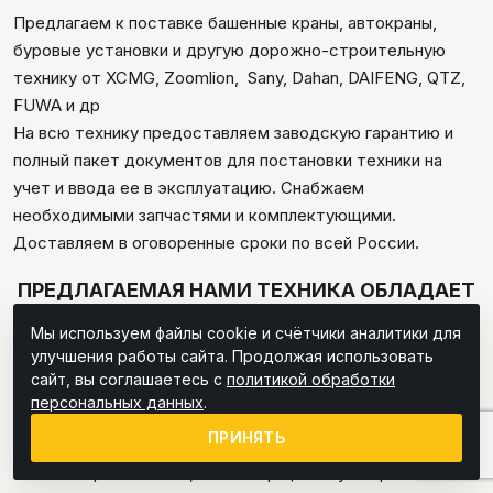
Предлагаем к поставке башенные краны, автокраны,
буровые установки и другую дорожно-строительную
технику от XCMG, Zoomlion, Sany, Dahan, DAIFENG, QTZ,
FUWA и др
На всю технику предоставляем заводскую гарантию и
полный пакет документов для постановки техники на
учет и ввода ее в эксплуатацию. Снабжаем
необходимыми запчастями и комплектующими.
Доставляем в оговоренные сроки по всей России.
ПРЕДЛАГАЕМАЯ НАМИ ТЕХНИКА ОБЛАДАЕТ
РЯДОМ ПРЕИМУЩЕСТВ
Мы используем файлы cookie и счётчики аналитики для
От производителей, надежность техники которых
улучшения работы сайта. Продолжая использовать
признана во всем мире.
сайт, вы соглашаетесь с
политикой обработки
персональных данных
.
Соответствует высоким мировым стандартам
ПРИНЯТЬ
безопасности и качества.
100% оригинальная, имеет официальную гарантию