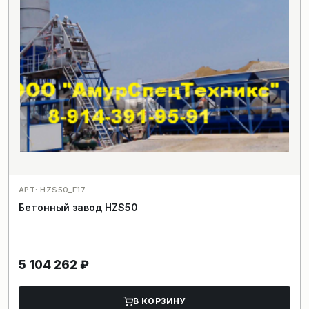
АРТ: HZS50_F17
Бетонный завод HZS50
5 104 262
₽
В КОРЗИНУ