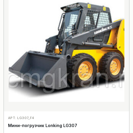
АРТ: LG307_F4
Мини-погрузчик Lonking LG307