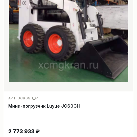
АРТ: JC60GH_F1
Мини-погрузчик Luyue JC60GH
2 773 933
₽