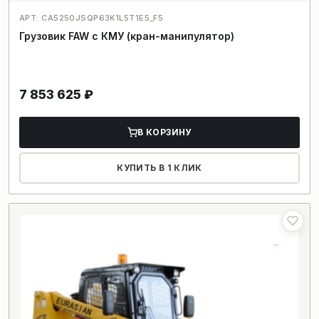
АРТ: CA5250JSQP63K1L5T1E5_F5
Грузовик FAW с КМУ (кран-манипулятор)
7 853 625
₽
В КОРЗИНУ
КУПИТЬ В 1 КЛИК