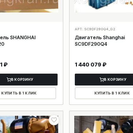
АРТ: SC9DF290Q4_G2
ель SHANGHAI
Двигатель Shanghai
20
SC9DF290Q4
51
₽
1 440 079
₽
В КОРЗИНУ
В КОРЗИНУ
КУПИТЬ В 1 КЛИК
КУПИТЬ В 1 КЛИК