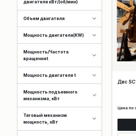
двигателя кВт/(об/мин)
Объем двигателя
Мощность двигателя(KW)
Мощность/Частота
вращенияt
Мощность двигателя t
Двс SC
Мощность подъемного
механизма, кВт
Цена по 
Тяговый механизм
мощность, кВт