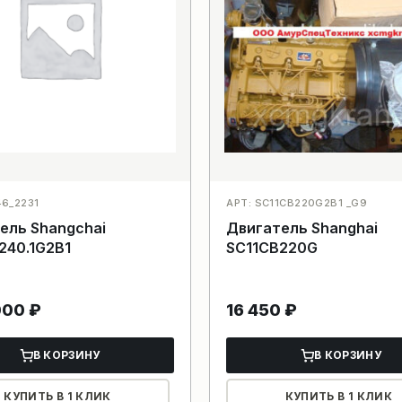
46_2231
АРТ: SC11CB220G2B1 _G9
ель Shangchai
Двигатель Shanghai
240.1G2B1
SC11CB220G
 000
₽
16 450
₽
В КОРЗИНУ
В КОРЗИНУ
КУПИТЬ В 1 КЛИК
КУПИТЬ В 1 КЛИК