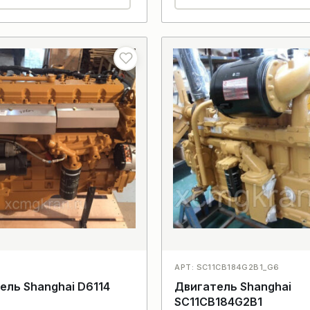
АРТ: SC11CB184G2B1_G6
ель Shanghai D6114
Двигатель Shanghai
SC11CB184G2B1