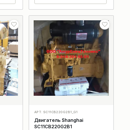
АРТ: SC11CB220G2B1_G1
Двигатель Shanghai
SC11CB220G2B1