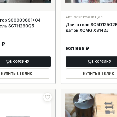
АРТ: SC5D125G2B1 _G3
тор S00003601+04
Двигатель SC5D125G2B1 на
ель SC7H260Q5
каток XCMG XS142J
0
₽
931 968
₽
В КОРЗИНУ
В КОРЗИНУ
КУПИТЬ В 1 КЛИК
КУПИТЬ В 1 КЛИК