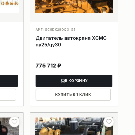
АРТ: SC8DK280Q3_G5
Двигатель автокрана XCMG
qy25/qy30
775 712
₽
В КОРЗИНУ
КУПИТЬ В 1 КЛИК