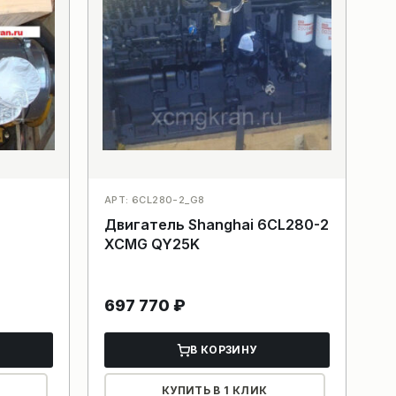
АРТ: 6CL280-2_G8
Двигатель Shanghai 6CL280-2
XCMG QY25K
697 770
₽
В КОРЗИНУ
КУПИТЬ В 1 КЛИК