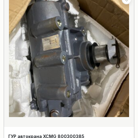
ГУР автокрана XCMG 800300385