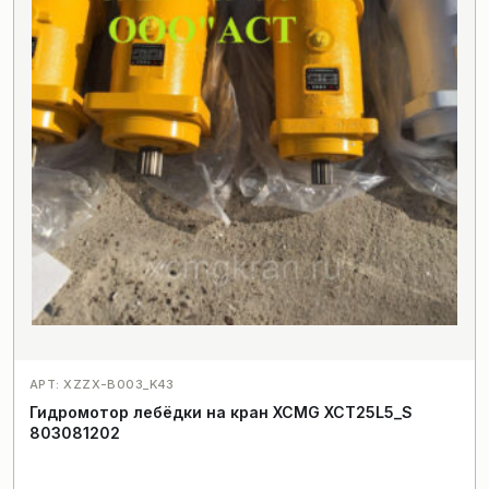
АРТ: XZZX-B003_K43
Гидромотор лебёдки на кран XCMG XCT25L5_S
803081202