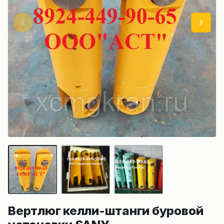
Вертлюг келли-штанги буровой