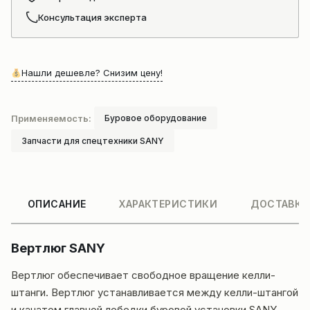
Консультация эксперта
Нашли дешевле? Снизим цену!
Применяемость:
Буровое оборудование
Запчасти для спецтехники SANY
ОПИСАНИЕ
ХАРАКТЕРИСТИКИ
ДОСТАВКА
Вертлюг SANY
Вертлюг обеспечивает свободное вращение келли-
штанги. Вертлюг устанавливается между келли-штангой
и канатом главной лебедки буровой установки SANY,