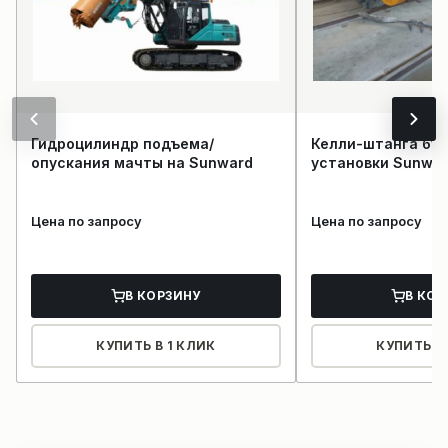
Гидроцилиндр подъема/
Келли-штанга бу
опускания мачты на Sunward
установки Sunwa
Цена по запросу
Цена по запросу
В КОРЗИНУ
В КОР
КУПИТЬ В 1 КЛИК
КУПИТЬ В 