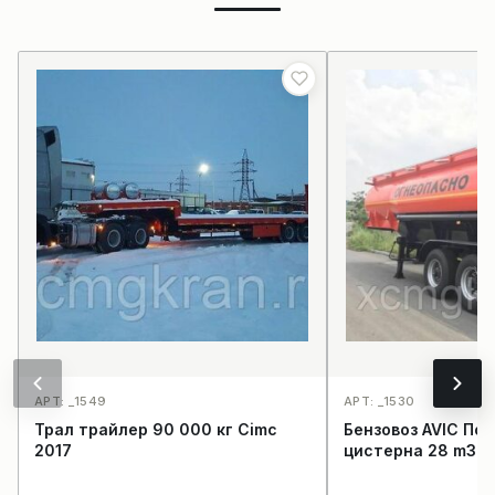
АРТ: _1549
АРТ: _1530
Трал трайлер 90 000 кг Cimc
Бензовоз AVIC По
2017
цистерна 28 m3 2