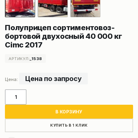
Полуприцеп сортиментовоз-
бортовой двухосный 40 000 кг
Cimc 2017
АРТИКУЛ:
_1538
Цена по запросу
Количество
товара
Полуприцеп
В КОРЗИНУ
сортиментовоз-
бортовой
КУПИТЬ В 1 КЛИК
двухосный