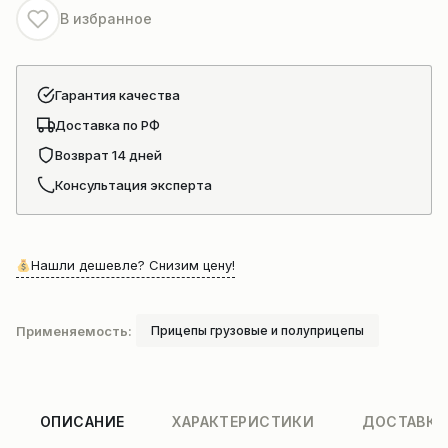
40
В избранное
000
кг
Cimc
Гарантия качества
2017
Доставка по РФ
Возврат 14 дней
Консультация эксперта
Нашли дешевле? Снизим цену!
Применяемость:
Прицепы грузовые и полуприцепы
ОПИСАНИЕ
ХАРАКТЕРИСТИКИ
ДОСТАВКА