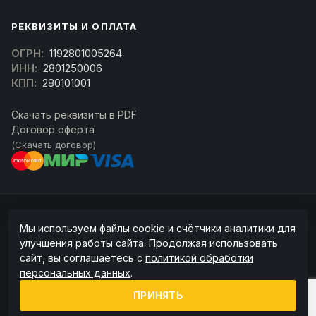
РЕКВИЗИТЫ И ОПЛАТА
ОГРН:
1192801005264
ИНН:
2801250006
КПП:
280101001
Скачать реквизиты в PDF
Договор оферта
(Скачать договор)
© 2026 kran-parts.ru — все материалы защищены. При копировании
Мы используем файлы cookie и счётчики аналитики для
ссылка на источник обязательна.
улучшения работы сайта. Продолжая использовать
Информация на сайте не является публичной офертой (ст. 437 ГК РФ).
сайт, вы соглашаетесь с
политикой обработки
Точную стоимость и наличие уточняйте у менеджера.
персональных данных
.
Политика конфиденциальности
Пользовательское соглашение
ПРИНЯТЬ
Политика обработки cookie