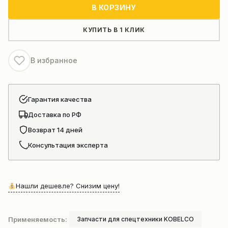
Гусеницы
В КОРЗИНУ
в
сборе
КУПИТЬ В 1 КЛИК
для
гусеничного
В избранное
крана
KOBELCO
CKE800-
Гарантия качества
1F
Доставка по РФ
Возврат 14 дней
Консультация эксперта
Нашли дешевле? Снизим цену!
Применяемость:
Запчасти для спецтехники KOBELCO