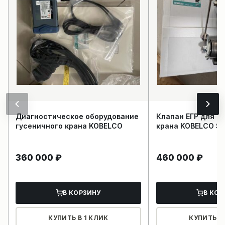
Диагностическое оборудование
Клапан ЕГР для г
гусеничного крана KOBELCO
крана KOBELCO S
360 000
₽
460 000
₽
В КОРЗИНУ
В КОР
КУПИТЬ В 1 КЛИК
КУПИТЬ В 