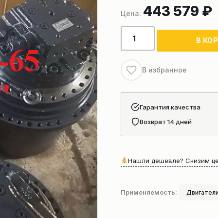
443 579
₽
Количество
В КО
товара
Бортовой
редуктор
В избранное
хода
Гарантия качества
Возврат 14 дней
Нашли дешевле? Снизим це
Применяемость:
Двигатели