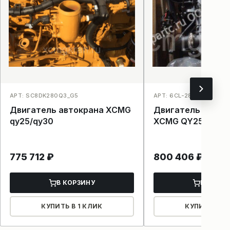
АРТ: SC8DK280Q3_G5
АРТ: 6CL-280-2_3810
Двигатель автокрана XCMG
Двигатель для а
qy25/qy30
XCMG QY25k-II
775 712
₽
800 406
₽
В КОРЗИНУ
В КОРЗ
КУПИТЬ В 1 КЛИК
КУПИТЬ В 1 