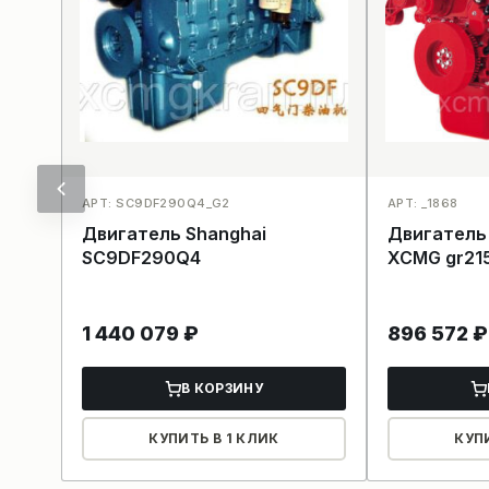
АРТ: SC9DF290Q4_G2
АРТ: _1868
Двигатель Shanghai
Двигатель
SC9DF290Q4
XCMG gr21
1 440 079
₽
896 572
₽
В КОРЗИНУ
КУПИТЬ В 1 КЛИК
КУП