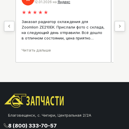
12.01.2026 на
Яндекс
★
★
★
★
★
★
★
Заказал радиатор охлаждения для
Отлич
Zoomlion ZE210EK. Прислали фото с склада,
и сро
на следующий день отправили. Всё дошло
Алекс
.
в отличном состоянии, цена приятно
вопро
удивила.
Читать дальше
Читат
Благовещенск, с. Чигири, Центральная 2/2А
8 (800) 333-70-57