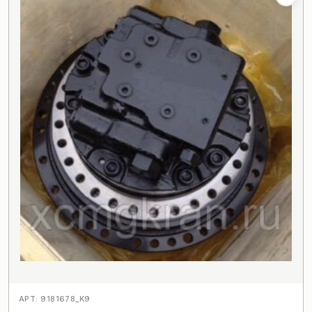
АРТ: 9181678_K9