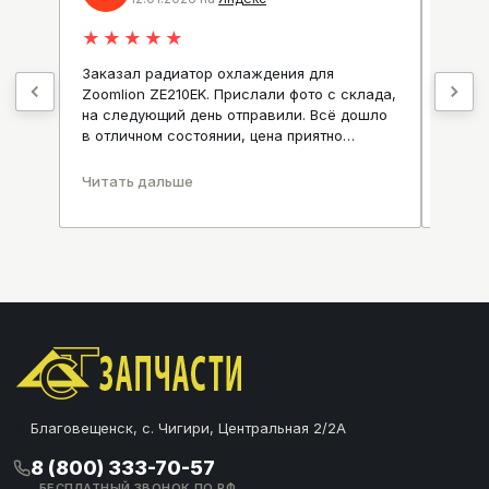
★
★
★
★
★
★
★
Заказал радиатор охлаждения для
Отлич
Zoomlion ZE210EK. Прислали фото с склада,
и сро
на следующий день отправили. Всё дошло
Алекс
.
в отличном состоянии, цена приятно
вопро
удивила.
Читать дальше
Читат
Благовещенск, с. Чигири, Центральная 2/2А
8 (800) 333-70-57
БЕСПЛАТНЫЙ ЗВОНОК ПО РФ