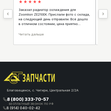
★
★
★
★
★
★
★
Заказал радиатор охлаждения для
Отлич
Zoomlion ZE210EK. Прислали фото с склада,
и сро
на следующий день отправили. Всё дошло
Алекс
.
в отличном состоянии, цена приятно
вопро
удивила.
Читать дальше
Читат
Благовещенск, с. Чигири, Центральная 2/2А
8 (800) 333-70-57
БЕСПЛАТНЫЙ ЗВОНОК ПО РФ
8 (914) 040-02-42