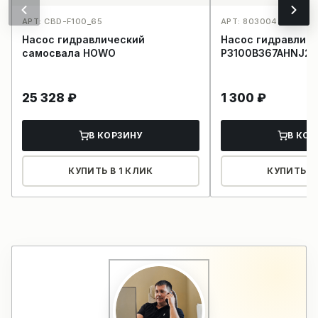
АРТ: CBD-F100_65
АРТ: 803004213_85
Насос гидравлический
Насос гидравлич
самосвала HOWO
P3100B367AHNJ20
25 328
₽
1 300
₽
В КОРЗИНУ
В КОР
КУПИТЬ В 1 КЛИК
КУПИТЬ В 