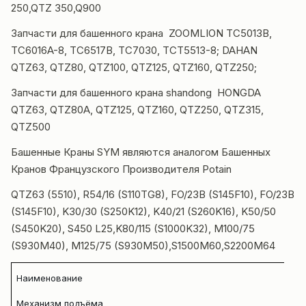
250,​QTZ 350,​Q900
Запчасти для башенного крана ZOOMLION TC5013B,
TC6016A-8, TC6517B, TC7030, TCT5513-8; DAHAN
QTZ63, QTZ80, QTZ100, QTZ125, QTZ160, QTZ250;
Запчасти для башенного крана shandong HONGDA
QTZ63, QTZ80A, QTZ125, QTZ160, QTZ250, QTZ315,
QTZ500
Башенные Краны SYM являются аналогом Башенных
Кранов Французского Производителя Potain
QTZ63 (5510), R54/16 (S110TG8), FO/23B (S145F10), FO/23B
(S145F10), K30/30 (S250K12), K40/21 (S260K16), K50/50
(S450K20), S450 L25,K80/115 (S1000K32), M100/75
(S930M40), M125/75 (S930M50),S1500M60,S2200M64
Наименование
Механизм подъёма