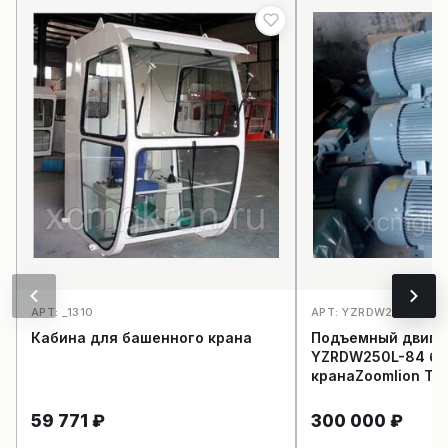
АРТ: _1310
АРТ: YZRDW250L-8/4_
Кабина для башенного крана
Подъемный двига
YZRDW250L-84 башенного
кранаZoomlion TC
59 771
₽
300 000
₽