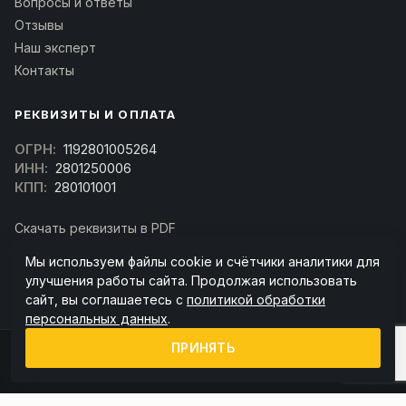
Вопросы и ответы
Отзывы
Наш эксперт
Контакты
РЕКВИЗИТЫ И ОПЛАТА
ОГРН:
1192801005264
ИНН:
2801250006
КПП:
280101001
Скачать реквизиты в PDF
Договор оферта
Мы используем файлы cookie и счётчики аналитики для
(Скачать договор)
улучшения работы сайта. Продолжая использовать
сайт, вы соглашаетесь с
политикой обработки
персональных данных
.
ПРИНЯТЬ
© 2026 kran-parts.ru — все материалы защищены. При копировании
ссылка на источник обязательна.