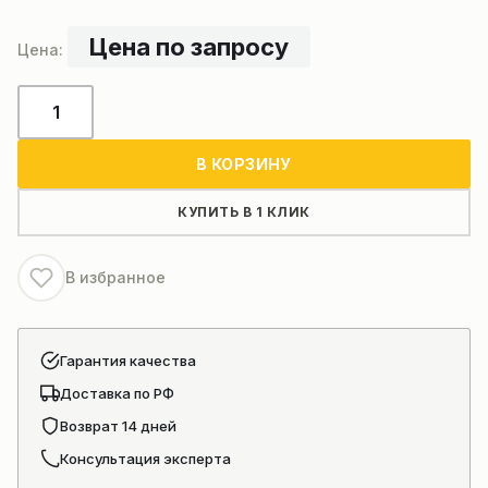
Цена по запросу
Количество
товара
Запчасти
В КОРЗИНУ
для
башенного
КУПИТЬ В 1 КЛИК
крана
В избранное
Гарантия качества
Доставка по РФ
Возврат 14 дней
Консультация эксперта