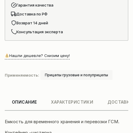
Гарантия качества
Доставка по РФ
Возврат 14 дней
Консультация эксперта
Нашли дешевле? Снизим цену!
Применяемость:
Прицепы грузовые и полуприцепы
ОПИСАНИЕ
ХАРАКТЕРИСТИКИ
ДОСТАВКА
Емкость для временного хранения и перевозки ГСМ.
Контейнер -цистерна