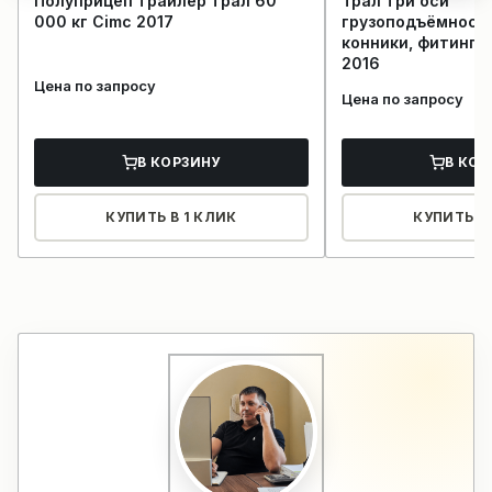
Полуприцеп трайлер трал 60
Трал три оси
000 кг Cimc 2017
грузоподъёмност
конники, фитинг 6
2016
Цена по запросу
Цена по запросу
В КОРЗИНУ
В КОР
КУПИТЬ В 1 КЛИК
КУПИТЬ В 