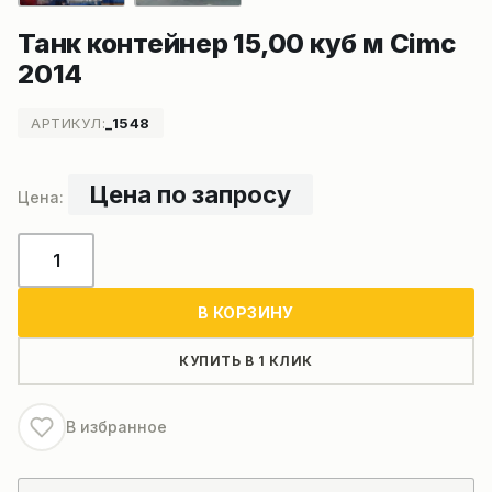
Танк контейнер 15,00 куб м Cimc
2014
АРТИКУЛ:
_1548
Цена по запросу
Количество
товара
Танк
В КОРЗИНУ
контейнер
15,00
КУПИТЬ В 1 КЛИК
куб
м
В избранное
Cimc
2014