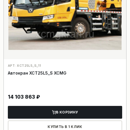
АРТ: XCT25L5_S_11
Автокран XCT25L5_S XCMG
14 103 863
₽
В КОРЗИНУ
КУПИТЬ В 1 КЛИК