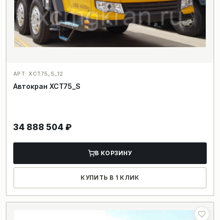
АРТ: XCT75_S_12
Автокран XCT75_S
34 888 504
₽
В КОРЗИНУ
КУПИТЬ В 1 КЛИК