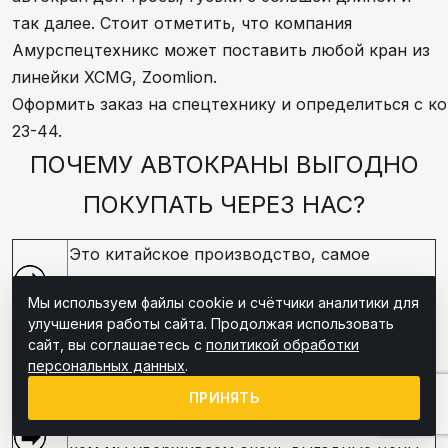
так далее. Стоит отметить, что компания
Амурспецтехникс может поставить любой кран из
линейки XCMG, Zoomlion.
Оформить заказ на спецтехнику и определиться с к
23-44.
ПОЧЕМУ АВТОКРАНЫ ВЫГОДНО
ПОКУПАТЬ ЧЕРЕЗ НАС?
Это китайское производство, самое
доступное по цене на отечественном
Мы используем файлы cookie и счётчики аналитики для
рынке.
улучшения работы сайта. Продолжая использовать
Мы поставляем технику под заказ всего за 1
сайт, вы соглашаетесь с
политикой обработки
месяц, то есть через 30 дней заказ уже
персональных данных
.
будет выполнен.
ПРИНЯТЬ
У нас прямые поставки от производителей,