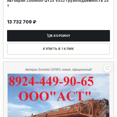
Автокран Zoomlion QY25 V532 грузоподъемность 25
т
13 732 709
₽
В КОРЗИНУ
КУПИТЬ В 1 КЛИК