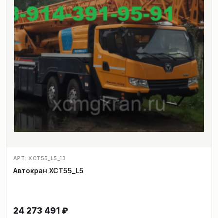
АРТ: XCT55_L5_13
Автокран XCT55_L5
24 273 491
₽