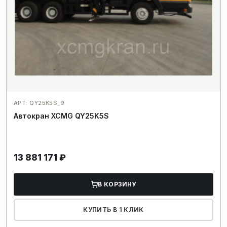
АРТ: QY25K5S_9
Автокран XCMG QY25K5S
13 881 171
₽
В КОРЗИНУ
КУПИТЬ В 1 КЛИК