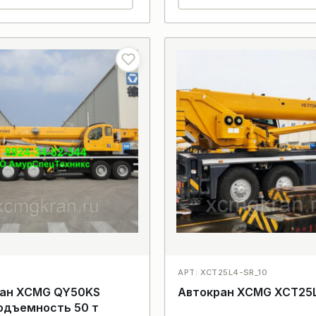
АРТ: XCT25L4-SR_10
ан XCMG QY50KS
Автокран XCMG XCT25
одъемность 50 т