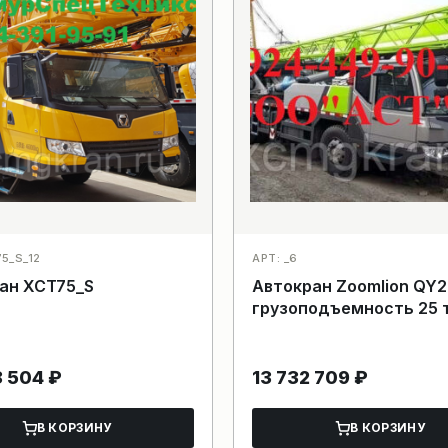
5_S_12
АРТ: _6
ан XCT75_S
Автокран Zoomlion QY2
грузоподъемность 25 
8 504
₽
13 732 709
₽
В КОРЗИНУ
В КОРЗИНУ