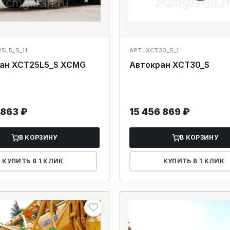
5L5_S_11
АРТ: XCT30_S_1
ан XCT25L5_S XCMG
Автокран XCT30_S
 863
₽
15 456 869
₽
В КОРЗИНУ
В КОРЗИНУ
КУПИТЬ В 1 КЛИК
КУПИТЬ В 1 КЛИК