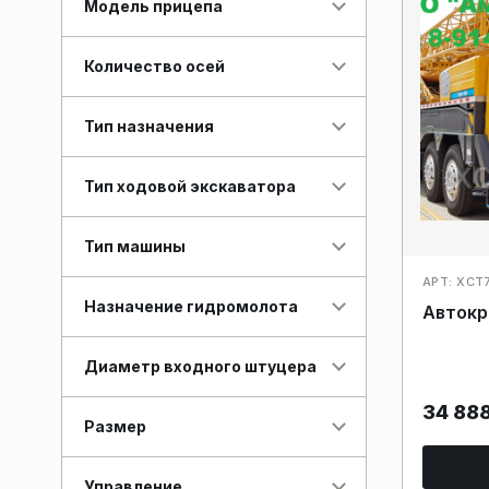
Модель прицепа
Количество осей
Тип назначения
Тип ходовой экскаватора
Тип машины
АРТ: XCT7
Назначение гидромолота
Автокр
Диаметр входного штуцера
34 88
Размер
Управление