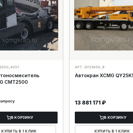
2500_4057
АРТ: QY25K5S_9
етоносмеситель
Автокран XCMG QY25K
G CMT2500
запросу
13 881 171
₽
В КОРЗИНУ
В КОРЗИНУ
КУПИТЬ В 1 КЛИК
КУПИТЬ В 1 КЛИК