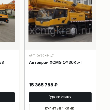
АРТ: QY30K5-I_7
5S
Автокран XCMG QY30K5-I
15 365 788
₽
В КОРЗИНУ
КУПИТЬ В 1 КЛИК