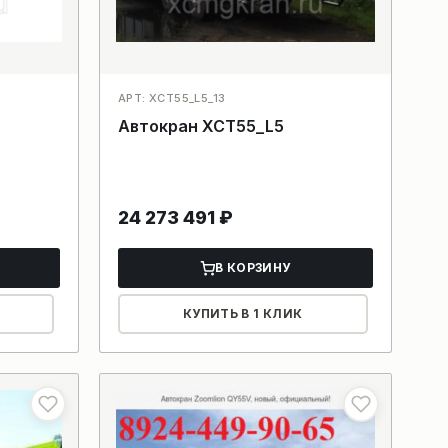
АРТ: XCT55_L5_13
Автокран XCT55_L5
24 273 491
₽
В КОРЗИНУ
КУПИТЬ В 1 КЛИК