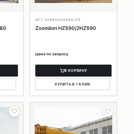
АРТ: HZS90/2HZS90_F15
180
Zoomlion HZS90/2HZS90
Цена по запросу
В КОРЗИНУ
КУПИТЬ В 1 КЛИК