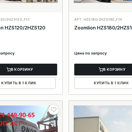
120/2HZS120_F13
АРТ: HZS180/2HZS180_F14
on HZS120/2HZS120
Zoomlion HZS180/2HZS
запросу
Цена по запросу
В КОРЗИНУ
В КОРЗИНУ
КУПИТЬ В 1 КЛИК
КУПИТЬ В 1 КЛИК