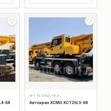
АРТ: XCT25L5-SR_8
L4-SR
Автокран XCMG XCT25L5-SR