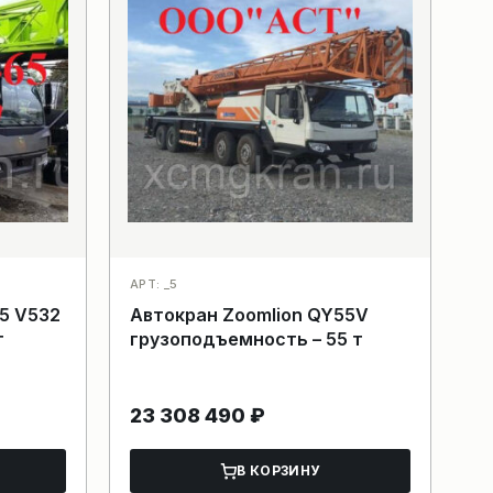
АРТ: _5
5 V532
Автокран Zoomlion QY55V
т
грузоподъемность – 55 т
23 308 490
₽
В КОРЗИНУ