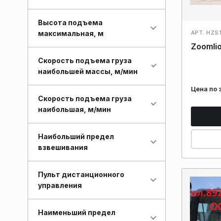
Высота подъема
максимальная, м
АРТ: HZS
Zoomli
Скорость подъема груза
наибольшей массы, м/мин
Цена по 
Скорость подъема груза
наибольшая, м/мин
Наибольший предел
взвешивания
Пульт дистанционного
управления
Наименьший предел