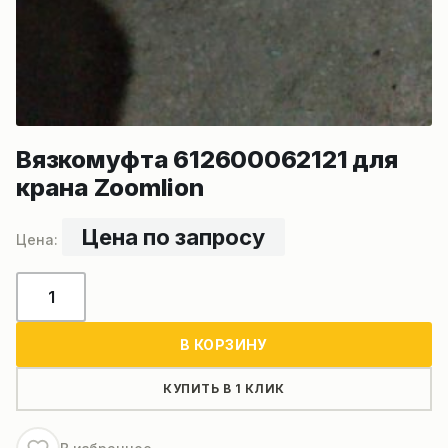
Вязкомуфта 612600062121 для
крана Zoomlion
Цена по запросу
Количество
товара
Вязкомуфта
В КОРЗИНУ
612600062121
для
КУПИТЬ В 1 КЛИК
крана
Zoomlion