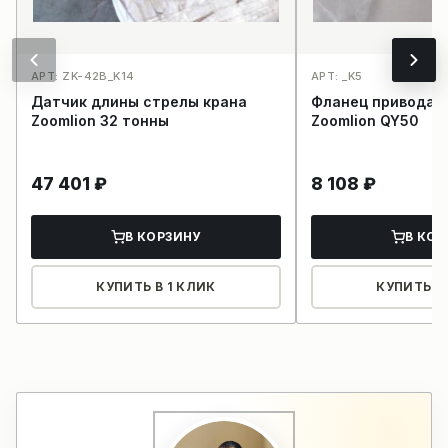
АРТ: ZK-42B_K14
АРТ: _K5
Датчик длины стрелы крана
Фланец привода н
Zoomlion 32 тонны
Zoomlion QY50
47 401
₽
8 108
₽
В КОРЗИНУ
В КОР
КУПИТЬ В 1 КЛИК
КУПИТЬ В 