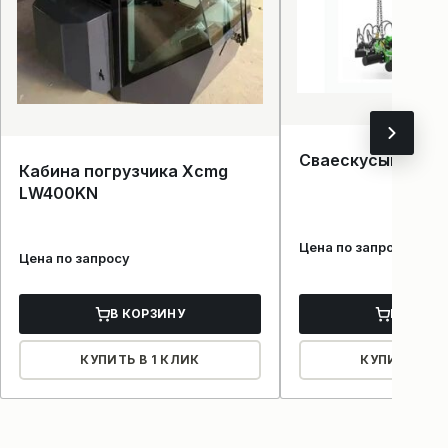
Сваескусыватель
Кабина погрузчика Xcmg
LW400KN
Цена по запросу
Цена по запросу
В КОРЗИНУ
В КОРЗ
КУПИТЬ В 1 КЛИК
КУПИТЬ В 1 