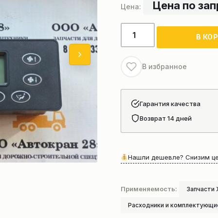
Цена по за
Количество
В КО
товара
Блок
управления
В избранное
печкой
(новый
образец)
Гарантия качества
Xcmg,
Возврат 14 дней
Zoomlion
Нашли дешевле? Снизим це
Применяемость:
Запчасти
Расходники и комплектующи