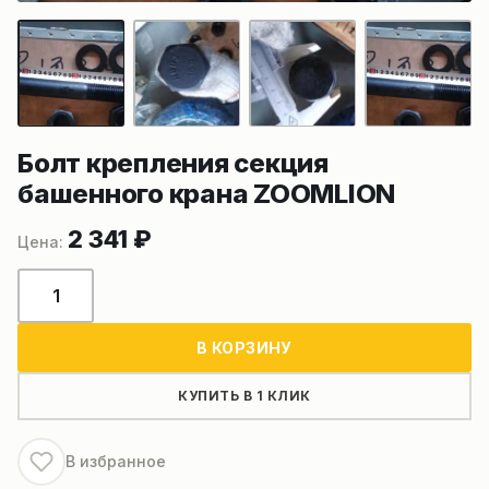
Болт крепления секция
башенного крана ZOOMLION
2 341
₽
Количество
товара
Болт
В КОРЗИНУ
крепления
секция
КУПИТЬ В 1 КЛИК
башенного
крана
В избранное
ZOOMLION