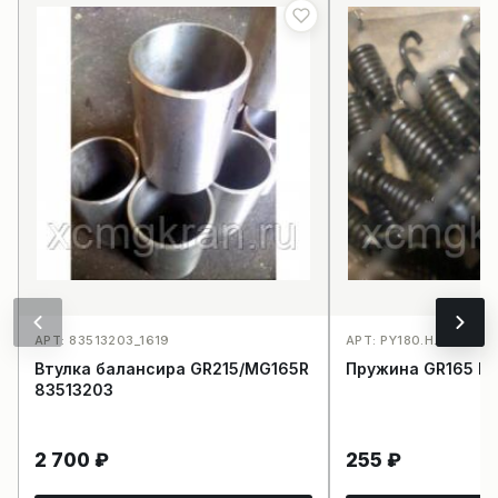
АРТ: 83513203_1619
АРТ: PY180.H.2.6A.-4_
Втулка балансира GR215/MG165R
Пружина GR165 PY
83513203
2 700
₽
255
₽