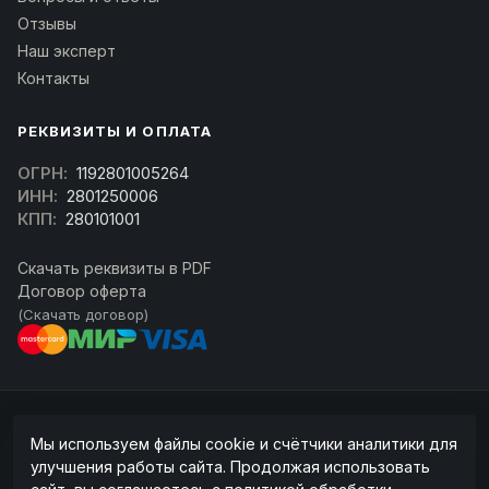
Отзывы
Наш эксперт
Контакты
РЕКВИЗИТЫ И ОПЛАТА
ОГРН:
1192801005264
ИНН:
2801250006
КПП:
280101001
Скачать реквизиты в PDF
Договор оферта
(Скачать договор)
© 2026 kran-parts.ru — все материалы защищены. При копировании
Мы используем файлы cookie и счётчики аналитики для
ссылка на источник обязательна.
улучшения работы сайта. Продолжая использовать
Информация на сайте не является публичной офертой (ст. 437 ГК РФ).