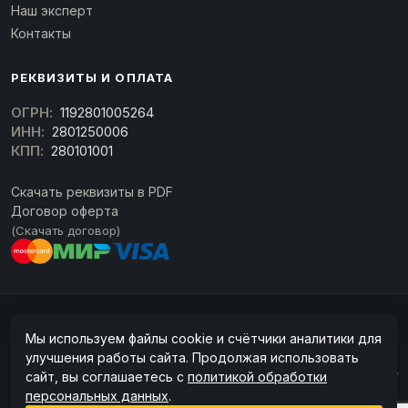
Наш эксперт
Контакты
РЕКВИЗИТЫ И ОПЛАТА
ОГРН:
1192801005264
ИНН:
2801250006
КПП:
280101001
Скачать реквизиты в PDF
Договор оферта
(Скачать договор)
© 2026 kran-parts.ru — все материалы защищены. При копировании
Мы используем файлы cookie и счётчики аналитики для
ссылка на источник обязательна.
улучшения работы сайта. Продолжая использовать
Информация на сайте не является публичной офертой (ст. 437 ГК РФ). Точную
сайт, вы соглашаетесь с
политикой обработки
стоимость и наличие уточняйте у менеджера.
персональных данных
.
Политика конфиденциальности