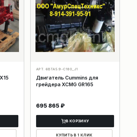
АРТ: 6BTA5.9-C180_J1
X15
Двигатель Cummins для
грейдера XCMG GR165
695 865
₽
В КОРЗИНУ
КУПИТЬ В 1 КЛИК