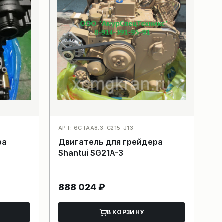
АРТ: 6CTAA8.3-C215_J13
ра
Двигатель для грейдера
Shantui SG21A-3
888 024
₽
В КОРЗИНУ