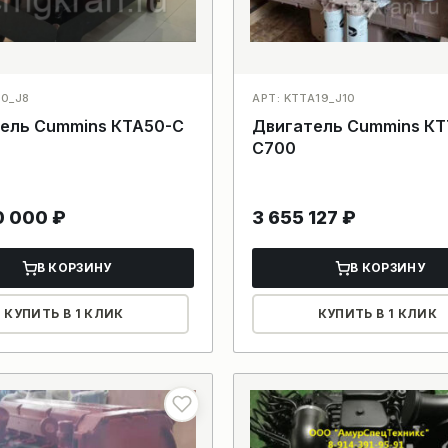
50_J8
АРТ: KTTA19_J10
ель Cummins КТА50-C
Двигатель Cummins КТ
С700
0 000
₽
3 655 127
₽
В КОРЗИНУ
В КОРЗИНУ
КУПИТЬ В 1 КЛИК
КУПИТЬ В 1 КЛИК