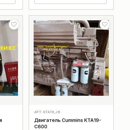
АРТ: KTA19_J9
я
Двигатель Cummins КТА19-
С600