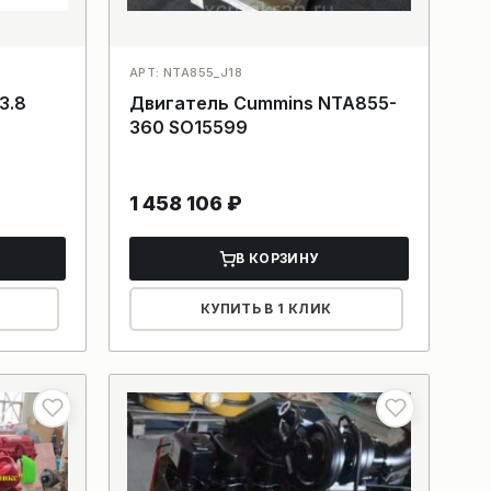
АРТ: NTA855_J18
3.8
Двигатель Cummins NTA855-
360 SO15599
1 458 106
₽
В КОРЗИНУ
КУПИТЬ В 1 КЛИК