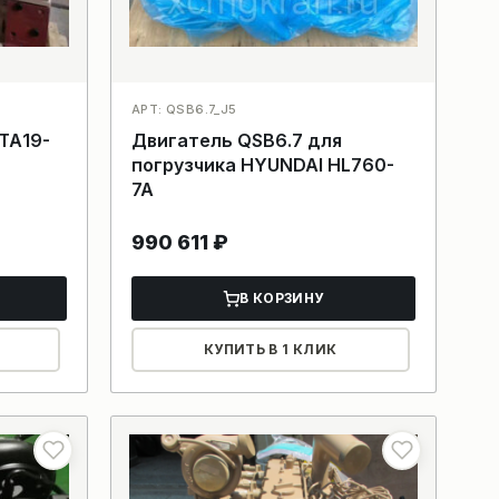
АРТ: QSB6.7_J5
ТА19-
Двигатель QSB6.7 для
погрузчика HYUNDAI HL760-
7A
990 611
₽
В КОРЗИНУ
КУПИТЬ В 1 КЛИК