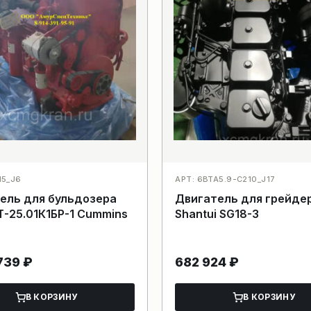
15_J6
АРТ: 6BTA5.9-C210_J17
ель для бульдозера
Двигатель для грейде
Т-25.01К1БР-1 Cummins
Shantui SG18-3
 739
₽
682 924
₽
В КОРЗИНУ
В КОРЗИНУ