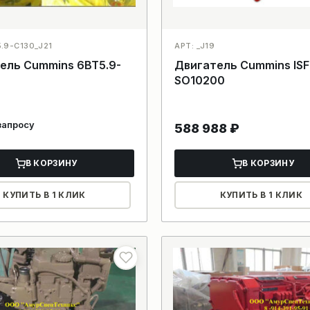
5.9-C130_J21
АРТ: _J19
ель Cummins 6BT5.9-
Двигатель Cummins ISF
SO10200
запросу
588 988
₽
В КОРЗИНУ
В КОРЗИНУ
КУПИТЬ В 1 КЛИК
КУПИТЬ В 1 КЛИК