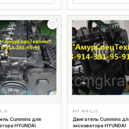
3_J3
АРТ: 6C8.3_J2
ель Cummins для
Двигатель Cummins дл
атора HYUNDAI
экскаватора HYUNDAI