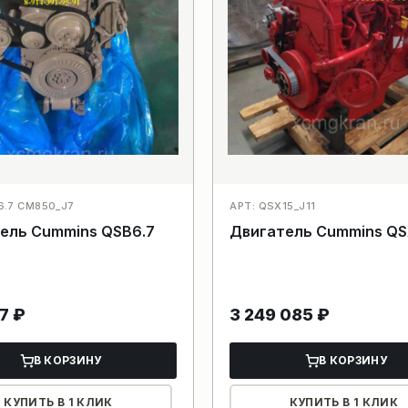
6.7 CM850_J7
АРТ: QSX15_J11
ель Cummins QSB6.7
Двигатель Cummins QS
37
₽
3 249 085
₽
В КОРЗИНУ
В КОРЗИНУ
КУПИТЬ В 1 КЛИК
КУПИТЬ В 1 КЛИК