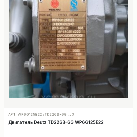
АРТ: WP6G125E22 /TD226B-6G _J3
Двигатель Deutz TD226B-6G WP6G125E22