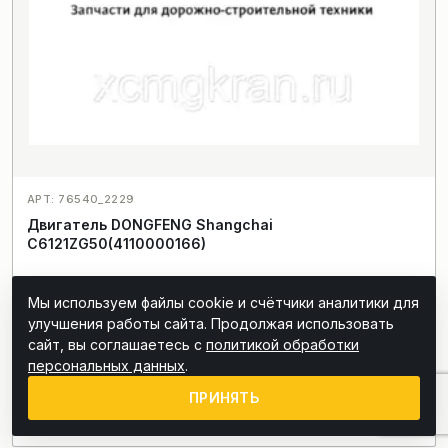
АРТ: 76540_2229
Двигатель DONGFENG Shangchai
C6121ZG50(4110000166)
Мы используем файлы cookie и счётчики аналитики для
Цена по запросу
улучшения работы сайта. Продолжая использовать
сайт, вы соглашаетесь с
политикой обработки
В КОРЗИНУ
персональных данных
.
ПРИНЯТЬ
КУПИТЬ В 1 КЛИК