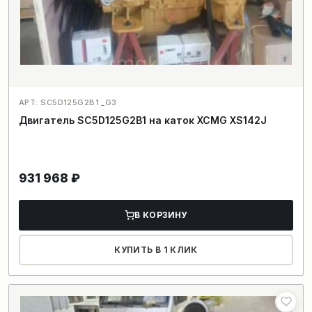
АРТ: SC5D125G2B1 _G3
Двигатель SC5D125G2B1 на каток XCMG XS142J
931 968
₽
В КОРЗИНУ
КУПИТЬ В 1 КЛИК