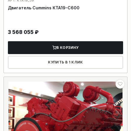
АРТ: KTA19_J9
Двигатель Cummins КТА19-С600
3 568 055
₽
В КОРЗИНУ
КУПИТЬ В 1 КЛИК