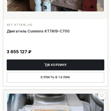
АРТ: KTTA19_J10
Двигатель Cummins КТТА19-С700
3 655 127
₽
В КОРЗИНУ
КУПИТЬ В 1 КЛИК