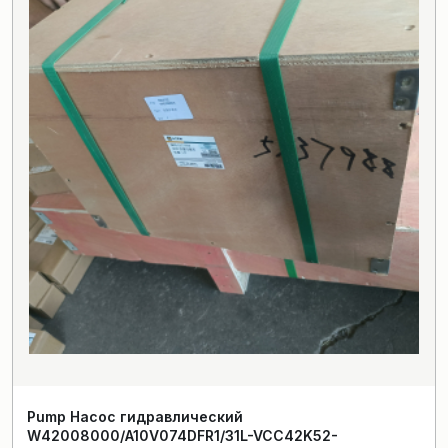
Pump Насос гидравлический
W42008000/A10V074DFR1/31L-VCC42K52-