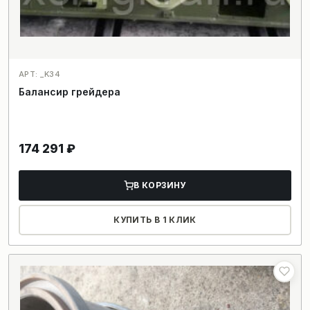
АРТ: _K34
Балансир грейдера
174 291
₽
В КОРЗИНУ
КУПИТЬ В 1 КЛИК