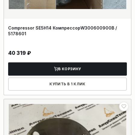
Compressor SE5H14 КомпрессорW300600900B /
5178601
40 319
₽
В КОРЗИНУ
КУПИТЬ В 1 КЛИК