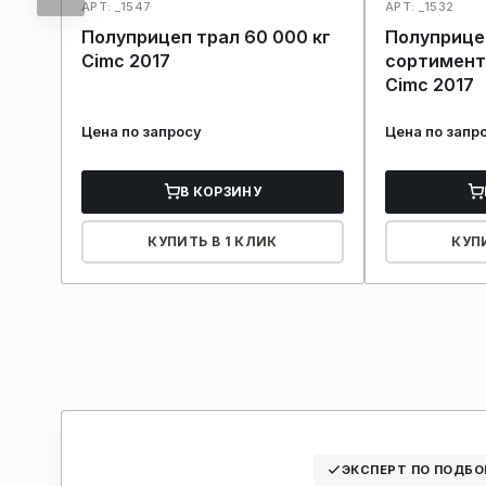
АРТ: _1547
АРТ: _1532
Полуприцеп трал 60 000 кг
Полуприце
Cimc 2017
сортимент
Cimc 2017
Цена по запросу
Цена по запр
В КОРЗИНУ
КУПИТЬ В 1 КЛИК
КУП
ЭКСПЕРТ ПО ПОДБО