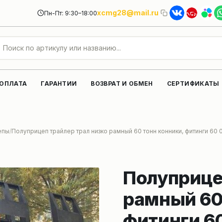
xcmg28@mail.ru
Пн-Пт: 9:30–18:00
 ОПЛАТА
ГАРАНТИИ
ВОЗВРАТ И ОБМЕН
СЕРТИФИКАТЫ
епы
Полуприцеп трайлер трал низко рамный 60 тонн конники, фитинги 60 0
Полуприце
рамный 60
фитинги 60