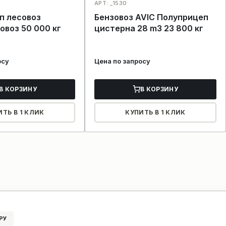
АРТ: _1530
п лесовоз
Бензовоз AVIC Полуприцеп
овоз 50 000 кг
цистерна 28 m3 23 800 кг
осу
Цена по запросу
В КОРЗИНУ
В КОРЗИНУ
ИТЬ В 1 КЛИК
КУПИТЬ В 1 КЛИК
РУ