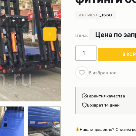
АРТИКУЛ:
_1560
Цена по за
Количество
В КО
товара
Полуприцеп
трайлер
В избранное
трал
низко
рамный
Гарантия качества
60
Возврат 14 дней
тонн
конники,
фитинги
Нашли дешевле? Снизим це
60