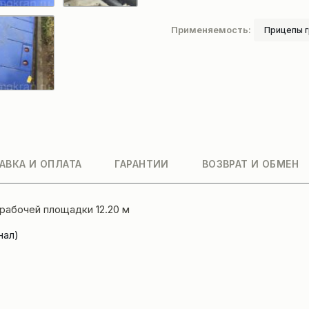
000
кг
Применяемость:
Прицепы г
Cimc
2017
АВКА И ОПЛАТА
ГАРАНТИИ
ВОЗВРАТ И ОБМЕН
 рабочей площадки 12.20 м
нал)