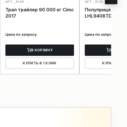
АРТ: _1549
АРТ: _1539
Трал трайлер 90 000 кг Cimc
Полуприцеп трал 
2017
LHL9408TDP 2017
Цена по запросу
Цена по запросу
В КОРЗИНУ
В КОРЗ
КУПИТЬ В 1 КЛИК
КУПИТЬ В 1 