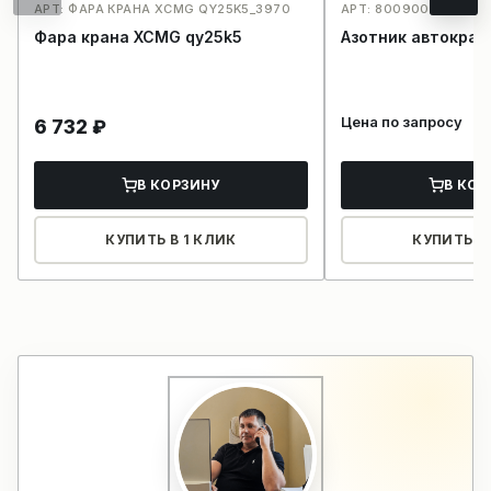
АРТ: ФАРА КРАНА XCMG QY25K5_3970
АРТ: 8009000830531
Фара крана XCMG qy25k5
Азотник автокра
Цена по запросу
6 732
₽
В КОРЗИНУ
В КОР
КУПИТЬ В 1 КЛИК
КУПИТЬ В 