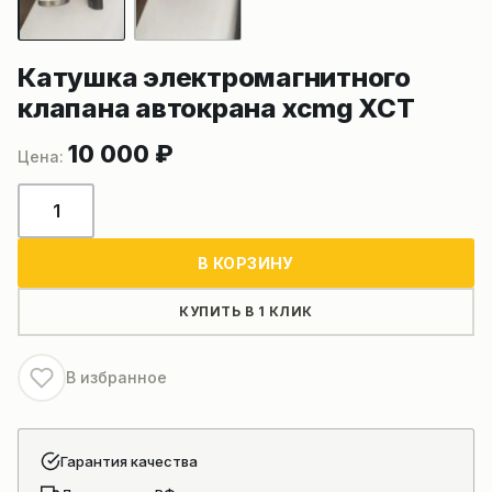
Катушка электромагнитного
клапана автокрана xcmg XCT
10 000
₽
Количество
товара
Катушка
В КОРЗИНУ
электромагнитного
клапана
КУПИТЬ В 1 КЛИК
автокрана
xcmg
В избранное
XCT
Гарантия качества