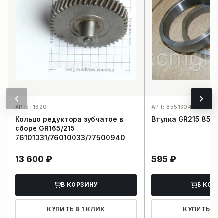
АРТ: _1620
АРТ: 85513042_1640
Кольцо редуктора зубчатое в
Втулка GR215 855
сборе GR165/215
76101031/76010033/77500940
13 600
₽
595
₽
В КОРЗИНУ
В КОР
КУПИТЬ В 1 КЛИК
КУПИТЬ В 