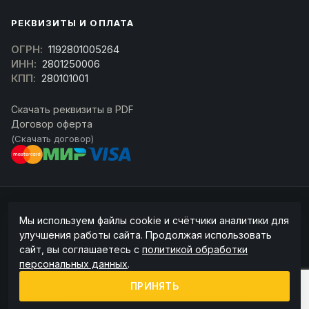
РЕКВИЗИТЫ И ОПЛАТА
ОГРН:
1192801005264
ИНН:
2801250006
КПП:
280101001
Скачать реквизиты в PDF
Договор оферта
(Скачать договор)
© 2026 kran-parts.ru — все материалы защищены. При копировании
Мы используем файлы cookie и счётчики аналитики для
ссылка на источник обязательна.
улучшения работы сайта. Продолжая использовать
Информация на сайте не является публичной офертой (ст. 437 ГК РФ).
сайт, вы соглашаетесь с
политикой обработки
Точную стоимость и наличие уточняйте у менеджера.
персональных данных
.
Политика конфиденциальности
Пользовательское соглашение
ПРИНЯТЬ
Политика обработки cookie