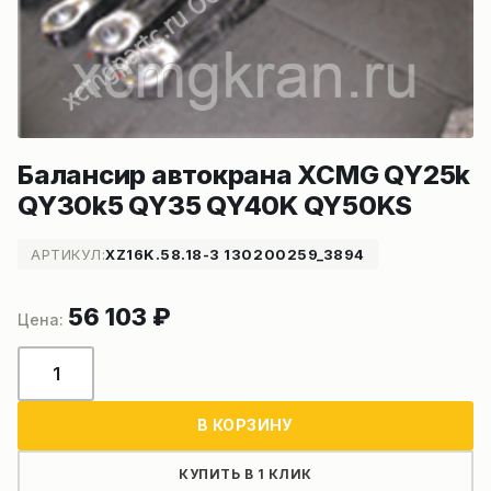
Балансир автокрана XCMG QY25k
QY30k5 QY35 QY40K QY50KS
АРТИКУЛ:
XZ16K.58.18-3 130200259_3894
56 103
₽
Количество
товара
Балансир
В КОРЗИНУ
автокрана
XCMG
КУПИТЬ В 1 КЛИК