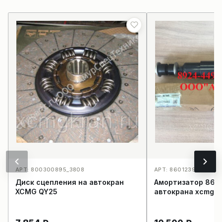
АРТ: 800300895_3808
АРТ: 860123995_2886
Диск сцепления на автокран
Амортизатор 860
XCMG QY25
автокрана xcmg