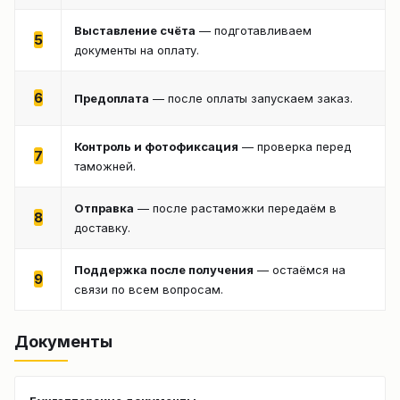
Выставление счёта
— подготавливаем
5
документы на оплату.
6
Предоплата
— после оплаты запускаем заказ.
Контроль и фотофиксация
— проверка перед
7
таможней.
Отправка
— после растаможки передаём в
8
доставку.
Поддержка после получения
— остаёмся на
9
связи по всем вопросам.
Документы