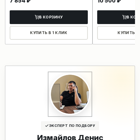
7 854
₽
10 500
₽
В КОРЗИНУ
В КОР
КУПИТЬ В 1 КЛИК
КУПИТЬ В 
ЭКСПЕРТ ПО ПОДБОРУ
Измайлов Денис