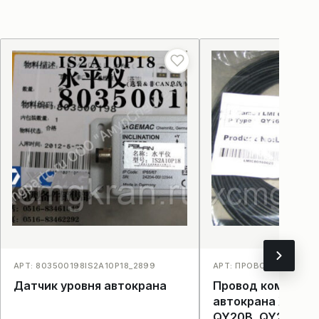
АРТ: 803500198IS2A10P18_2899
АРТ: ПРОВОД КОМПЬЮТ
Датчик уровня автокрана
Провод компьют
автокрана XCMG 
QY20B, QY25K