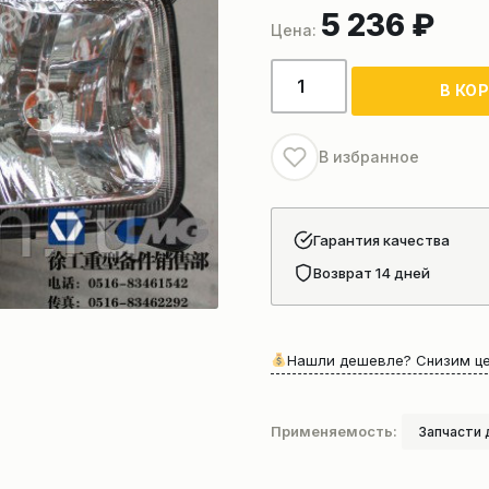
5 236
₽
Количество
В КО
товара
Фара
XCMG
В избранное
старого
образца
Гарантия качества
Возврат 14 дней
Нашли дешевле? Снизим це
Применяемость:
Запчасти 