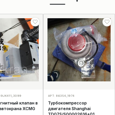
39JK411_3099
АРТ: 86354_1974
гнитный клапан в
Турбокомпрессор
 автокрана XCMG
двигателя Shanghai
TD07S/S00002616+01