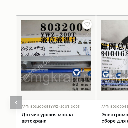
АРТ: 803200058YWZ-200T_3005
АРТ: 8030006
Датчик уровня масла
Электрома
автокрана
сборе для