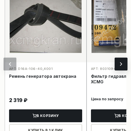
АРТ: D16А-106-40_4001
АРТ: 803109472TFX4
Ремень генератора автокрана
Фильтр гидравлик
XCMG
Цена по запросу
2 319
₽
В КОРЗИНУ
В КОР
КУПИТЬ В 1 КЛИК
КУПИТЬ В 