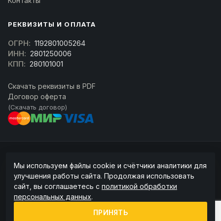
Контакты
РЕКВИЗИТЫ И ОПЛАТА
ОГРН:
1192801005264
ИНН:
2801250006
КПП:
280101001
Скачать реквизиты в PDF
Договор оферта
(Скачать договор)
© 2026 kran-parts.ru — все материалы защищены. При копировании
Мы используем файлы cookie и счётчики аналитики для
ссылка на источник обязательна.
улучшения работы сайта. Продолжая использовать
Информация на сайте не является публичной офертой (ст. 437 ГК РФ).
сайт, вы соглашаетесь с
политикой обработки
Точную стоимость и наличие уточняйте у менеджера.
персональных данных
.
Политика конфиденциальности
Пользовательское соглашение
ПРИНЯТЬ
Политика обработки cookie