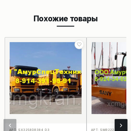
Похожие товары
АРТ: SX3258DR384_D3
АРТ: SMR222_E27