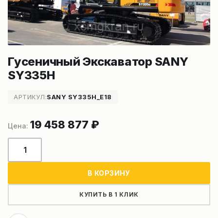
Гусеничный Экскаватор SANY
SY335H
АРТИКУЛ:
SANY SY335H_E18
19 458 877
₽
Количество
товара
Гусеничный
В КОРЗИНУ
Экскаватор
SANY
КУПИТЬ В 1 КЛИК
SY335H