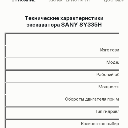
Технические характеристики
SANY
SY335H
экскаватора
Ти
Изготовитель
Модель дв
Рабочий объём 
Мощность дви
Обороты двигателя при макси
Тип гидравличе
Количество выбираем