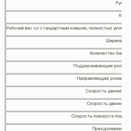
Рукоят
Ковш,
Рабочий вес со стандартным ковшом, полностью укомплект
Ширина гус
Количество башмак
Поддерживающие ролики (н
Направляющие ролики (на
Скорость движения м
Скорость движения 
Скорость поворота платфор
Преодолеваемый у