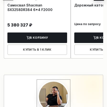
Самосвал Shacman
Дорожный каток 
SX3258DR384 6*4 F2000
Цена по запросу
5 380 327
₽
В КОРЗИНУ
В КОР
КУПИТЬ В 1 КЛИК
КУПИТЬ В 