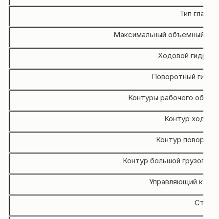
Тип главно
Максимальный объёмный расхо
Ходовой гидравл
Поворотный гидра
Контуры рабочего оборуд
Контур хода, М
Контур поворота,
Контур большой грузоподъ
Управляющий контур
Стрела