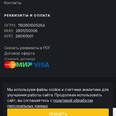
Контакты
РЕКВИЗИТЫ И ОПЛАТА
ОГРН:
1192801005264
ИНН:
2801250006
КПП:
280101001
Скачать реквизиты в PDF
Договор оферта
(Скачать договор)
© 2026 kran-parts.ru — все материалы защищены. При копировании
Мы используем файлы cookie и счётчики аналитики для
ссылка на источник обязательна.
улучшения работы сайта. Продолжая использовать
Информация на сайте не является публичной офертой (ст. 437 ГК РФ).
сайт, вы соглашаетесь с
политикой обработки
Точную стоимость и наличие уточняйте у менеджера.
персональных данных
.
Политика конфиденциальности
Пользовательское соглашение
ПРИНЯТЬ