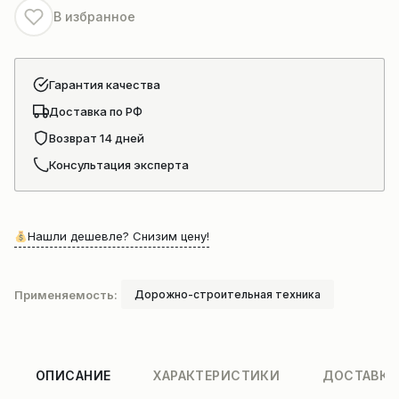
В избранное
Гарантия качества
Доставка по РФ
Возврат 14 дней
Консультация эксперта
Нашли дешевле? Снизим цену!
Применяемость:
Дорожно-строительная техника
ОПИСАНИЕ
ХАРАКТЕРИСТИКИ
ДОСТАВКА