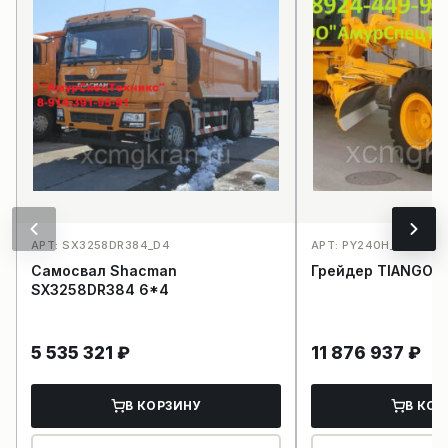
АРТ: SX3258DR384_D4
АРТ: PY240H_E26
Самосвал Shacman
Грейдер TIANGON
SX3258DR384 6*4
5 535 321
₽
11 876 937
₽
В КОРЗИНУ
В КОР