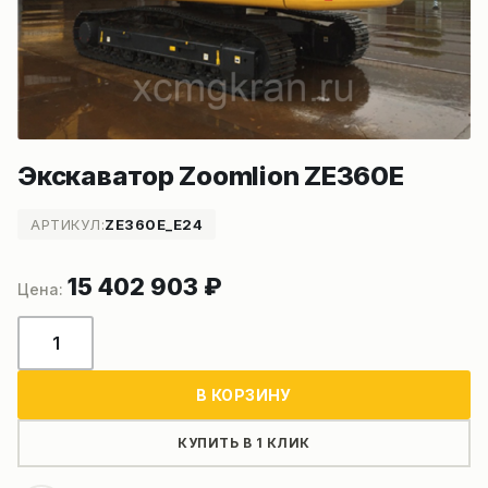
Экскаватор Zoomlion ZE360E
АРТИКУЛ:
ZE360E_E24
15 402 903
₽
Количество
товара
Экскаватор
В КОРЗИНУ
Zoomlion
ZE360E
КУПИТЬ В 1 КЛИК