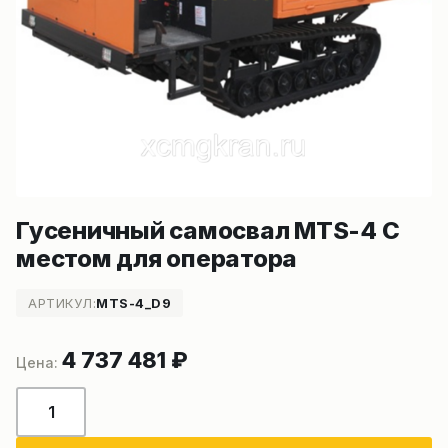
Гусеничный самосвал MTS-4 С
местом для оператора
АРТИКУЛ:
MTS-4_D9
4 737 481
₽
Количество
товара