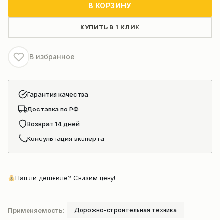
Гусеничный
В КОРЗИНУ
самосвал
MTS-
КУПИТЬ В 1 КЛИК
4
С
В избранное
местом
для
оператора
Гарантия качества
Доставка по РФ
Возврат 14 дней
Консультация эксперта
Нашли дешевле? Снизим цену!
Применяемость:
Дорожно-строительная техника