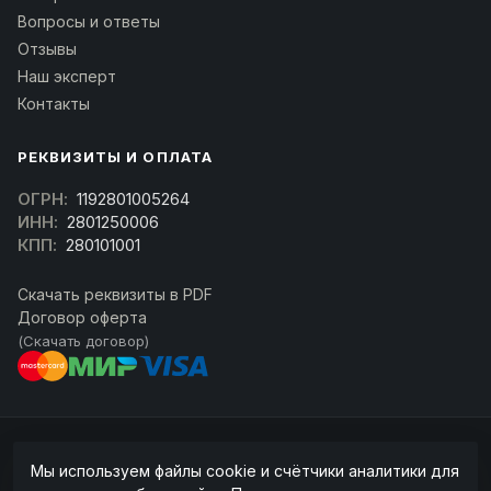
Вопросы и ответы
Отзывы
Наш эксперт
Контакты
РЕКВИЗИТЫ И ОПЛАТА
ОГРН:
1192801005264
ИНН:
2801250006
КПП:
280101001
Скачать реквизиты в PDF
Договор оферта
(Скачать договор)
© 2026 kran-parts.ru — все материалы защищены. При копировании
Мы используем файлы cookie и счётчики аналитики для
ссылка на источник обязательна.