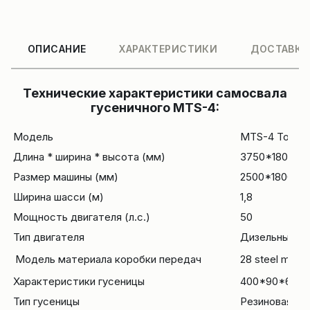
ОПИСАНИЕ
ХАРАКТЕРИСТИКИ
ДОСТАВКА
Технические характеристики самосвала
гусеничного MTS-4:
Модель
MTS-4 Тонны
Длина * ширина * высота (мм)
3750*1800*1
Размер машины (мм)
2500*1800*5
Ширина шасси (м)
1,8
Мощность двигателя (л.с.)
50
Тип двигателя
Дизельный, 
Модель материала
коробки передач
28 steel materi
Характеристики гусеницы
400*90*62
Тип гусеницы
Резиновая