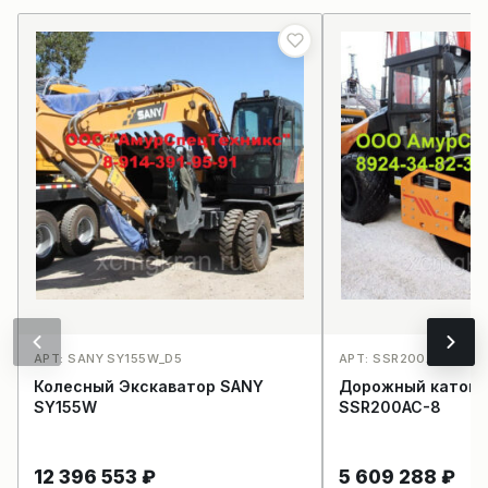
АРТ: SANY SY155W_D5
АРТ: SSR200AC-8_E2
Колесный Экскаватор SANY
Дорожный каток 
SY155W
SSR200AC-8
12 396 553
₽
5 609 288
₽