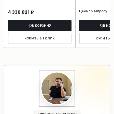
Цена по запросу
4 338 821
₽
В КОРЗИНУ
В КОР
КУПИТЬ В 1 КЛИК
КУПИТЬ В 
ЭКСПЕРТ ПО ПОДБОРУ