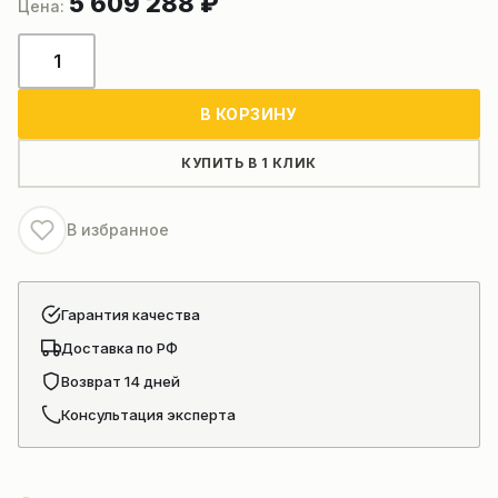
5 609 288
₽
Количество
товара
Дорожный
В КОРЗИНУ
каток
SANY
КУПИТЬ В 1 КЛИК
SSR200AC-
8
В избранное
Гарантия качества
Доставка по РФ
Возврат 14 дней
Консультация эксперта