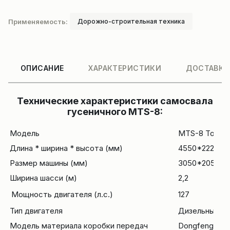
Применяемость:
Дорожно-строительная техника
ОПИСАНИЕ
ХАРАКТЕРИСТИКИ
ДОСТАВКА
Технические характеристики самосвала
гусеничного MTS-8:
Модель
MTS-8 Тонн（
Длина * ширина * высота (мм)
4550*2220*2
Размер машины (мм)
3050*2050*8
Ширина шасси (м)
2,2
Мощность двигателя (л.с.)
127
Тип двигателя
Дизельный, 
Модель материала
коробки передач
Dongfeng545