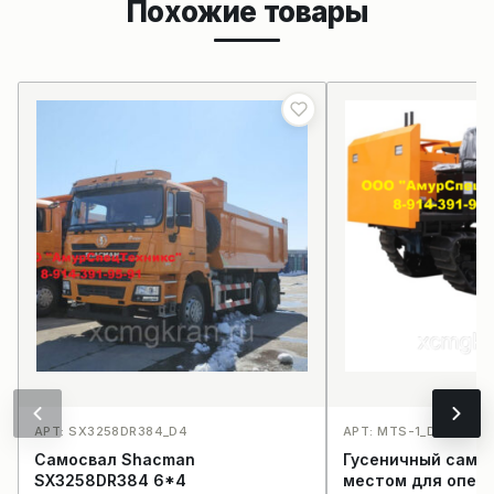
Похожие товары
АРТ: SX3258DR384_D4
АРТ: MTS-1_D13
Самосвал Shacman
Гусеничный самос
SX3258DR384 6*4
местом для опер