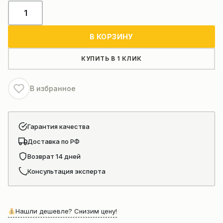
Количество
товара
Гусеничный
В КОРЗИНУ
самосвал
MTS-
КУПИТЬ В 1 КЛИК
8
С
В избранное
местом
для
оператора
Гарантия качества
Доставка по РФ
Возврат 14 дней
Консультация эксперта
Нашли дешевле? Снизим цену!