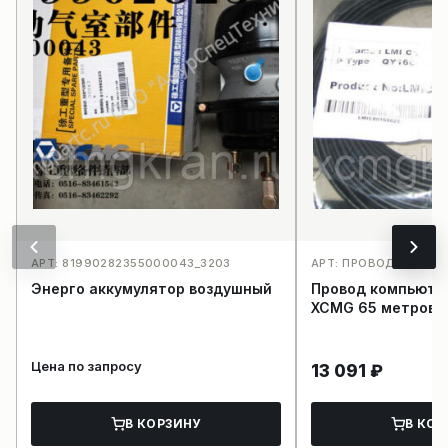
АРТ: 81990282355000043_3203
АРТ: ПРОВОД КОМПЬ
Энерго аккумулятор воздушный
Провод компьюте
XCMG 65 метров
Цена по запросу
13 091
₽
В КОРЗИНУ
В КОР