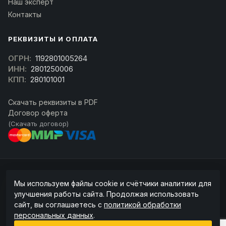
Наш эксперт
Контакты
РЕКВИЗИТЫ И ОПЛАТА
ОГРН:
1192801005264
ИНН:
2801250006
КПП:
280101001
Скачать реквизиты в PDF
Договор оферта
(Скачать договор)
© 2026 kran-parts.ru — все материалы защищены. При копировании
Мы используем файлы cookie и счётчики аналитики для
ссылка на источник обязательна.
улучшения работы сайта. Продолжая использовать
Информация на сайте не является публичной офертой (ст. 437 ГК РФ).
сайт, вы соглашаетесь с
политикой обработки
Точную стоимость и наличие уточняйте у менеджера.
персональных данных
.
Политика конфиденциальности