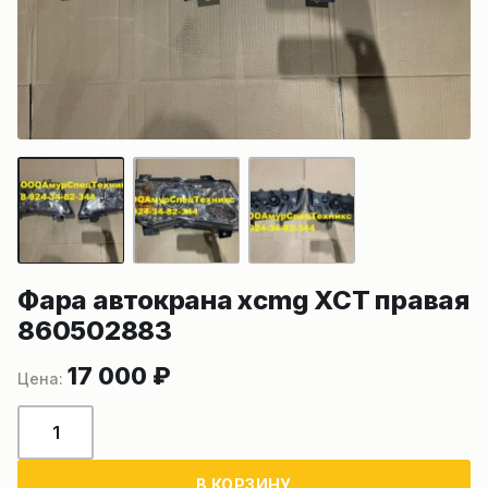
Фара автокрана xcmg XCT правая
860502883
17 000
₽
Количество
товара
Фара
В КОРЗИНУ