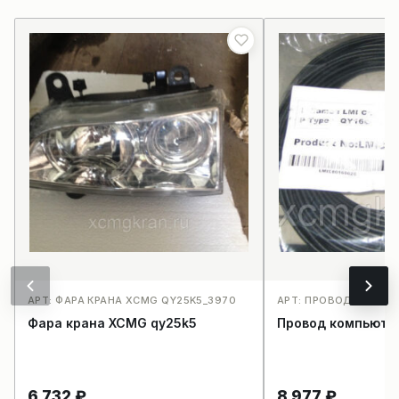
АРТ: ФАРА КРАНА XCMG QY25K5_3970
АРТ: ПРОВОД КОМПЬ
Фара крана XCMG qy25k5
Провод компьюте
6 732
₽
8 977
₽