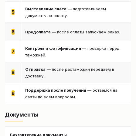
Выставление счёта
— подготавливаем
5
документы на оплату.
6
Предоплата
— после оплаты запускаем заказ.
Контроль и фотофиксация
— проверка перед
7
таможней.
Отправка
— после растаможки передаём в
8
доставку.
Поддержка после получения
— остаёмся на
9
связи по всем вопросам.
Документы
Бухгалтерские документы