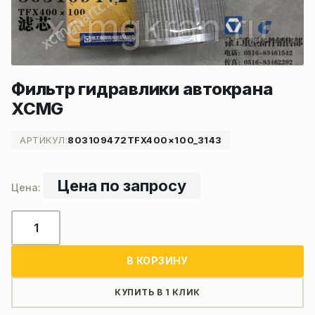
Фильтр гидравлики автокрана
XCMG
АРТИКУЛ:
803109472TFX400×100_3143
Цена по запросу
Количество
товара
Фильтр
В КОРЗИНУ
гидравлики
автокрана
КУПИТЬ В 1 КЛИК
XCMG