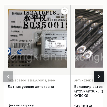
АРТ: 803500198IS2A10P18_2899
АРТ: XZ16K.58.18-3 
Датчик уровня автокрана
Балансир автокр
QY25k QY30k5 QY
QY50KS
Цена по запросу
56 103
₽