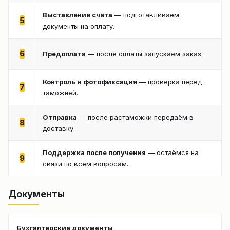
Выставление счёта
— подготавливаем
5
документы на оплату.
6
Предоплата
— после оплаты запускаем заказ.
Контроль и фотофиксация
— проверка перед
7
таможней.
Отправка
— после растаможки передаём в
8
доставку.
Поддержка после получения
— остаёмся на
9
связи по всем вопросам.
Документы
Бухгалтерские документы