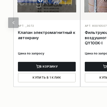
АРТ: _3072
АРТ: 8001050
Клапан электромагнитный к
Фильтрую
автокрану
воздушног
QY100K-I
Цена по запросу
Цена по запр
В КОРЗИНУ
КУПИТЬ В 1 КЛИК
КУП