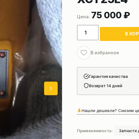
75 000
₽
Количество
В КО
товара
Гидромотор
поворота
В избранное
803085389
автокрана
xcmg
Гарантия качества
XCT25L4
Возврат 14 дней
Нашли дешевле? Снизим це
Применяемость:
Запчасти 