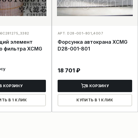
76C281275_3382
АРТ: D28-001-801_4007
щий элемент
Форсунка автокрана XCMG
о фильтра XCMG
D28-001-801
осу
18 701
₽
В КОРЗИНУ
В КОРЗИНУ
ИТЬ В 1 КЛИК
КУПИТЬ В 1 КЛИК