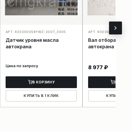
АРТ: 803200058YWZ-200T_3005
АРТ: 800300191_4003
Датчик уровня масла
Вал отбора мощн
автокрана
автокрана xcmg
Цена по запросу
8 977
₽
В КОРЗИНУ
В КОРЗ
КУПИТЬ В 1 КЛИК
КУПИТЬ В 1 