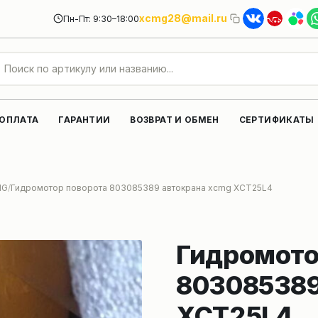
xcmg28@mail.ru
Пн-Пт: 9:30–18:00
 ОПЛАТА
ГАРАНТИИ
ВОЗВРАТ И ОБМЕН
СЕРТИФИКАТЫ
MG
Гидромотор поворота 803085389 автокрана xcmg XCT25L4
Гидромото
803085389
XCT25L4