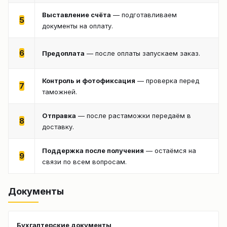
Выставление счёта
— подготавливаем
5
документы на оплату.
6
Предоплата
— после оплаты запускаем заказ.
Контроль и фотофиксация
— проверка перед
7
таможней.
Отправка
— после растаможки передаём в
8
доставку.
Поддержка после получения
— остаёмся на
9
связи по всем вопросам.
Документы
Бухгалтерские документы