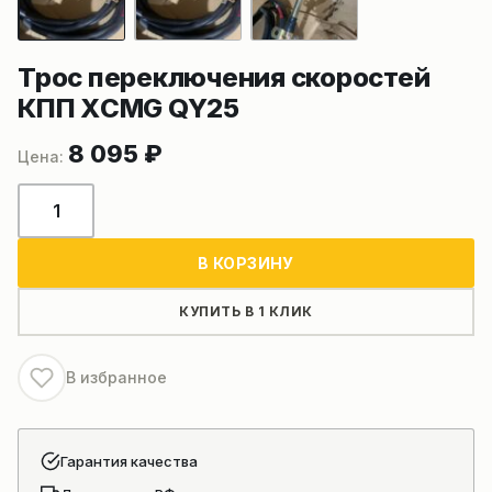
Трос переключения скоростей
КПП XСMG QY25
8 095
₽
Количество
товара
Трос
В КОРЗИНУ
переключения
скоростей
КУПИТЬ В 1 КЛИК
КПП
XСMG
В избранное
QY25
Гарантия качества