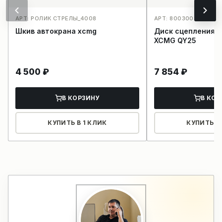
АРТ: РОЛИК СТРЕЛЫ_4008
АРТ: 800300895_380
Шкив автокрана xcmg
Диск сцепления н
XCMG QY25
4 500
₽
7 854
₽
В КОРЗИНУ
В КОР
КУПИТЬ В 1 КЛИК
КУПИТЬ В 