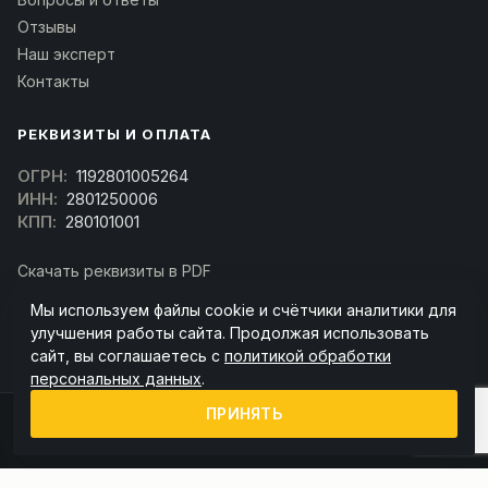
Отзывы
Наш эксперт
Контакты
РЕКВИЗИТЫ И ОПЛАТА
ОГРН:
1192801005264
ИНН:
2801250006
КПП:
280101001
Скачать реквизиты в PDF
Договор оферта
Мы используем файлы cookie и счётчики аналитики для
(Скачать договор)
улучшения работы сайта. Продолжая использовать
сайт, вы соглашаетесь с
политикой обработки
персональных данных
.
ПРИНЯТЬ
© 2026 kran-parts.ru — все материалы защищены. При копировании
ссылка на источник обязательна.
Информация на сайте не является публичной офертой (ст. 437 ГК РФ).