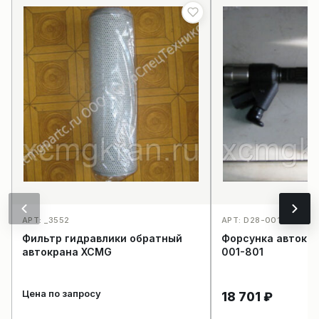
АРТ: _3552
АРТ: D28-001-801_40
Фильтр гидравлики обратный
Форсунка автокр
автокрана XCMG
001-801
Цена по запросу
18 701
₽