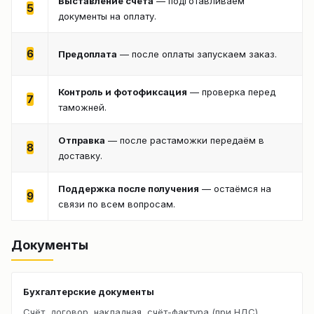
Выставление счёта
— подготавливаем
5
документы на оплату.
6
Предоплата
— после оплаты запускаем заказ.
Контроль и фотофиксация
— проверка перед
7
таможней.
Отправка
— после растаможки передаём в
8
доставку.
Поддержка после получения
— остаёмся на
9
связи по всем вопросам.
Документы
Бухгалтерские документы
Счёт, договор, накладная, счёт-фактура (при НДС).