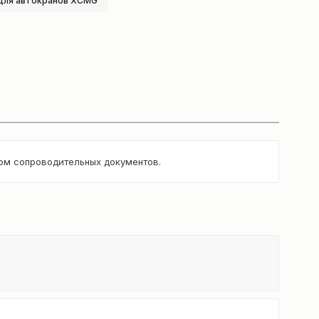
для автокранов XCMG
том сопроводительных документов.