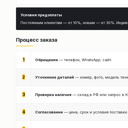
Условия предоплаты
Постоянным клиентам — от 10%, новым — от 30%. Инди
Процесс заказа
1
Обращение
— телефон, WhatsApp, сайт.
2
Уточнение деталей
— номер, фото, модель техн
3
Проверка наличия
— склад в РФ или запрос в К
4
Согласование
— цена, срок и условия поставки.