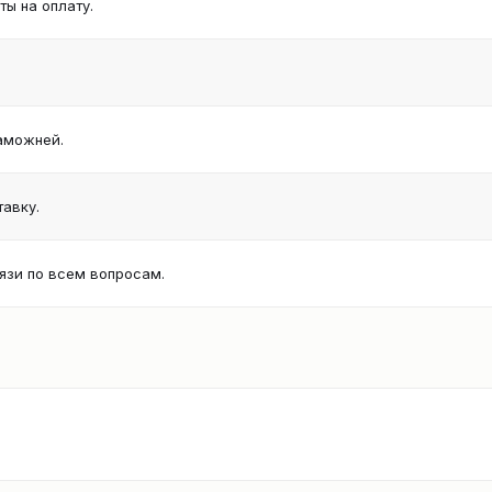
ы на оплату.
аможней.
авку.
язи по всем вопросам.