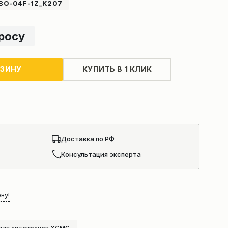
BO-04F-1Z_K207
просу
РЗИНУ
КУПИТЬ В 1 КЛИК
Доставка по РФ
Консультация эксперта
ну!