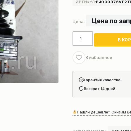
АРТИКУЛ:
BJ000376VE2T
Цена по за
Количество
В КО
товара
Ручка
управления
В избранное
в
сборе
автокрана
Гарантия качества
Возврат 14 дней
Нашли дешевле? Снизим це