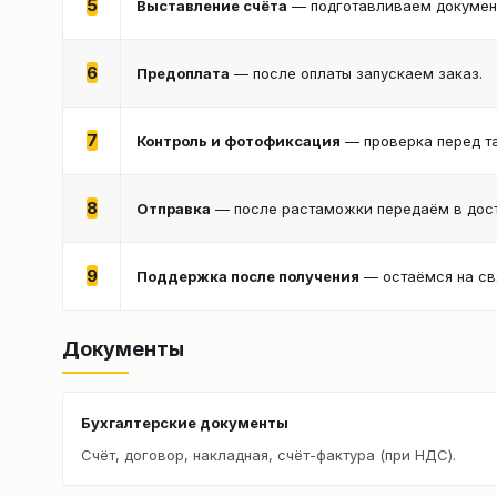
5
Выставление счёта
— подготавливаем документ
6
Предоплата
— после оплаты запускаем заказ.
7
Контроль и фотофиксация
— проверка перед т
8
Отправка
— после растаможки передаём в дост
9
Поддержка после получения
— остаёмся на св
Документы
Бухгалтерские документы
Счёт, договор, накладная, счёт-фактура (при НДС).