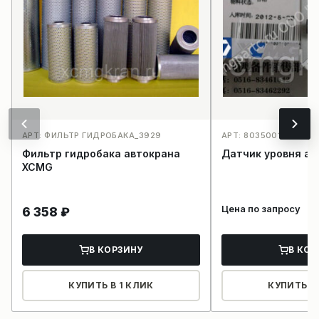
АРТ: ФИЛЬТР ГИДРОБАКА_3929
АРТ: 803500198IS2A1
Фильтр гидробака автокрана
Датчик уровня ав
XCMG
Цена по запросу
6 358
₽
В КОРЗИНУ
В КОР
КУПИТЬ В 1 КЛИК
КУПИТЬ В 