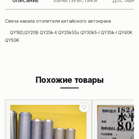
ОПИСАНИЕ
ХАРАКТЕРИСТИКИ
ДОСТАВКА
Свеча накала отопителя китайского
автокрана
QY16D,QY20B QY25k-II QY25k5Ss QY30k5-I QY35k-I QY40K
QY50K
Похожие товары