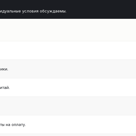
видуальные условия обсуждаемы.
ики.
итай.
ы на оплату.