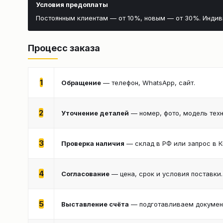
Условия предоплаты
Постоянным клиентам — от 10%, новым — от 30%. Инди
Процесс заказа
1
Обращение
— телефон, WhatsApp, сайт.
2
Уточнение деталей
— номер, фото, модель техн
3
Проверка наличия
— склад в РФ или запрос в К
4
Согласование
— цена, срок и условия поставки.
5
Выставление счёта
— подготавливаем документ