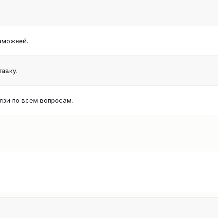
аможней.
авку.
язи по всем вопросам.