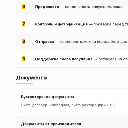
6
Предоплата
— после оплаты запускаем заказ.
7
Контроль и фотофиксация
— проверка перед т
8
Отправка
— после растаможки передаём в дост
9
Поддержка после получения
— остаёмся на св
Документы
Бухгалтерские документы
Счёт, договор, накладная, счёт-фактура (при НДС).
Документы от производителя