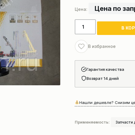
Цена по за
Количество
В КО
товара
Сигнал
автокрана
В избранное
Гарантия качества
Возврат 14 дней
Нашли дешевле? Снизим це
Применяемость:
Запчасти 