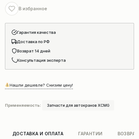
каната
В избранное
автокрана
XCMG
Гарантия качества
Доставка по РФ
Возврат 14 дней
Консультация эксперта
Нашли дешевле? Снизим цену!
Применяемость:
Запчасти для автокранов XCMG
ДОСТАВКА И ОПЛАТА
ГАРАНТИИ
ВОЗВРАТ