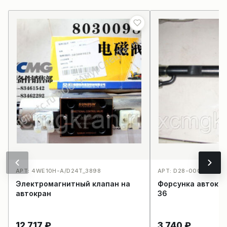
АРТ: 4WE10H-A/D24T_3898
АРТ: D28-000-36_40
Электромагнитный клапан на
Форсунка автокр
автокран
36
12 717
₽
3 740
₽