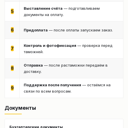
Выставление счёта
— подготавливаем
5
документы на оплату.
6
Предоплата
— после оплаты запускаем заказ.
Контроль и фотофиксация
— проверка перед
7
таможней.
Отправка
— после растаможки передаём в
8
доставку.
Поддержка после получения
— остаёмся на
9
связи по всем вопросам.
Документы
Бухгалтерские документы