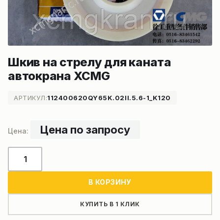
Шкив на стрелу для каната
автокрана XCMG
АРТИКУЛ:
112400620QY65K.02II.5.6-1_K120
Цена по запросу
Количество
товара
Шкив
В КОРЗИНУ
на
стрелу
КУПИТЬ В 1 КЛИК
для