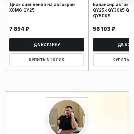
Диск сцепления на автокран
Балансир автокр
XCMG QY25
QY25k QY30k5 QY
QY50KS
7 854
₽
56 103
₽
В КОРЗИНУ
В КОР
КУПИТЬ В 1 КЛИК
КУПИТЬ В 