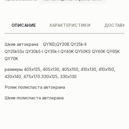
ОПИСАНИЕ
ХАРАКТЕРИСТИКИ
ДОСТАВКА
Шкив
автокрана
QY16D,QY20B QY25k-II
QY25k5Ss QY30k5-I QY35k-I QY40K QY50KS QY60K QY65K
QY70K
размеры 405х125, 405х130, 405х150, 410х130, 410х150,
420х140, 475х170.330х125, 330х130
Ролик полиспаста автокрана
Шкив полиспаста автокрана