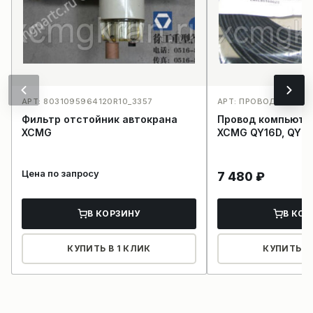
АРТ: 8031095964120R10_3357
АРТ: ПРОВОД КОМПЬ
Фильтр отстойник автокрана
Провод компьюте
XCMG
XCMG QY16D, QY20
Цена по запросу
7 480
₽
В КОРЗИНУ
В КОР
КУПИТЬ В 1 КЛИК
КУПИТЬ В 