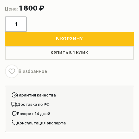
1 800
₽
Количество
товара
Левый
В КОРЗИНУ
контролер
110902351
КУПИТЬ В 1 КЛИК
автокрана
xcmg
В избранное
xct
Гарантия качества
Доставка по РФ
Возврат 14 дней
Консультация эксперта