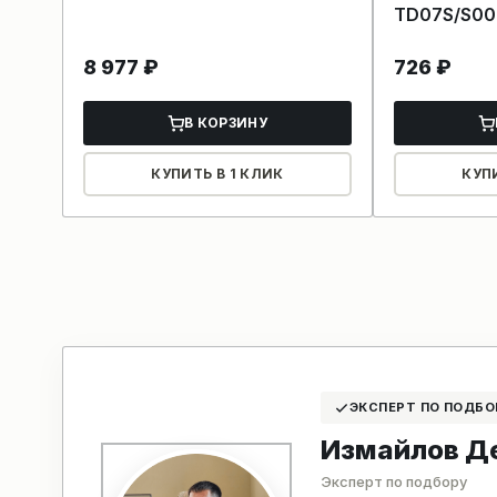
TD07S/S00
8 977
₽
726
₽
В КОРЗИНУ
КУПИТЬ В 1 КЛИК
КУП
ЭКСПЕРТ ПО ПОДБО
Измайлов Д
Эксперт по подбору