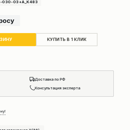
A-030-03+A_K483
просу
РЗИНУ
КУПИТЬ В 1 КЛИК
Доставка по РФ
Консультация эксперта
ну!