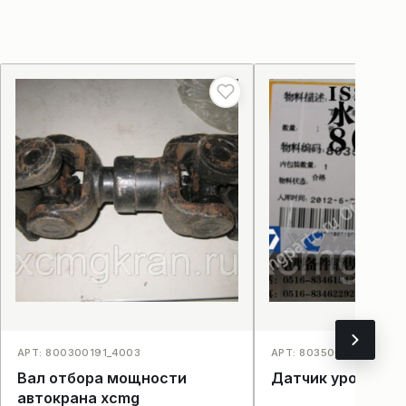
АРТ: 800300191_4003
АРТ: 803500198IS2A10
Вал отбора мощности
Датчик уровня а
автокрана xcmg