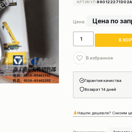
АРТИКУЛ:
860122271D02
Цена по за
Количество
В КО
товара
Форсунка
охлаждения
В избранное
поршня
автокрана
Гарантия качества
Возврат 14 дней
Нашли дешевле? Снизим це