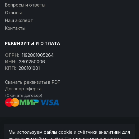
Вопросы и ответы
Отзывы
Наш эксперт
Контакты
РЕКВИЗИТЫ И ОПЛАТА
ОГРН:
1192801005264
ИНН:
2801250006
КПП:
280101001
Скачать реквизиты в PDF
Договор оферта
(Скачать договор)
© 2026 kran-parts.ru — все материалы защищены. При копировании
Мы используем файлы cookie и счётчики аналитики для
ссылка на источник обязательна.
улучшения работы сайта. Продолжая использовать